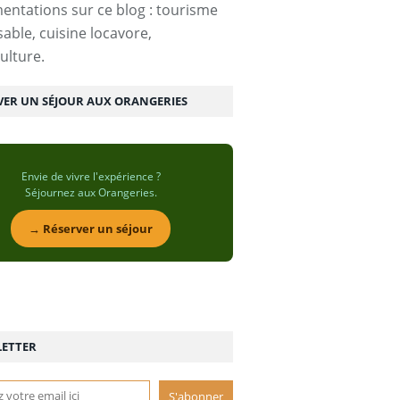
entations sur ce blog : tourisme
able, cuisine locavore,
ulture.
VER UN SÉJOUR AUX ORANGERIES
Envie de vivre l'expérience ?
Séjournez aux Orangeries.
→ Réserver un séjour
ETTER