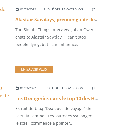
01/03/2022
PUBLIÉ DEPUIS OVERBLOG
…
Alastair Sawdays, premier guide de Tourisme à être labellisé B CORP :) Congrats !
The Simple Things interview: Julian Owen
chats to Alastair Sawday. "I can't stop
people flying, but I can influence...
EN SAVOIR PLUS
01/03/2022
PUBLIÉ DEPUIS OVERBLOG
…
Les Orangeries dans le top 10 des Hôtel Eco-friendly du Blog Dealeuse de voyage
Extrait du blog "Dealeuse de voyage" de
Laetitia Lemmou Les journées s'allongent,
le soleil commence à pointer...