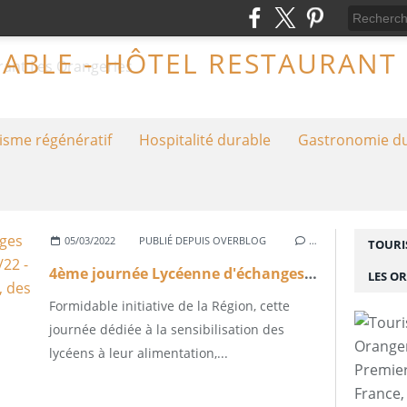
isme régénératif
Hospitalité durable
Gastronomie d
05/03/2022
PUBLIÉ DEPUIS OVERBLOG
…
TOURI
4ème journée Lycéenne d'échanges sur l'alimentation durable le 23/03/22 - L'impact carbone et la biodiversité, des enjeux oubliés ?
LES O
Formidable initiative de la Région, cette
journée dédiée à la sensibilisation des
lycéens à leur alimentation,...
Premier
France,