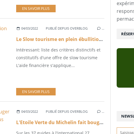
expérim
EN SAVOIR PLUS
respons
permac
04/03/2022
PUBLIÉ DEPUIS OVERBLOG
…
RÉSER
Le Slow tourisme en plein ébullition ...
Intéressant: liste des critères distinctifs et
constitutifs d'une offre de slow tourisme
L'aide financière s'applique...
EN SAVOIR PLUS
04/03/2022
PUBLIÉ DEPUIS OVERBLOG
…
NEWSL
L'Etoile Verte du Michelin fait bouger les lignes vers une restauration plus durable
Sur les 37 guides à l'international 27