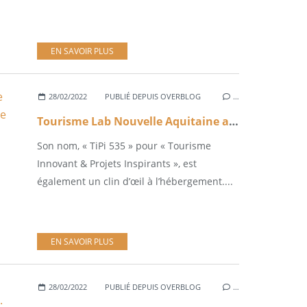
EN SAVOIR PLUS
28/02/2022
PUBLIÉ DEPUIS OVERBLOG
…
Tourisme Lab Nouvelle Aquitaine annonce sa première promotion de starts up incubées par TIPI 535
Son nom, « TiPi 535 » pour « Tourisme
Innovant & Projets Inspirants », est
également un clin d’œil à l’hébergement....
EN SAVOIR PLUS
28/02/2022
PUBLIÉ DEPUIS OVERBLOG
…