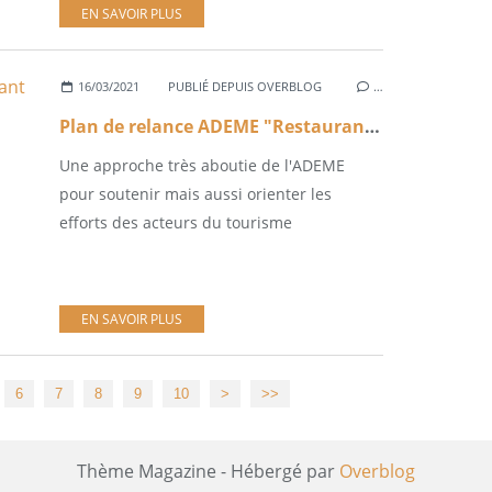
EN SAVOIR PLUS
16/03/2021
PUBLIÉ DEPUIS OVERBLOG
…
Plan de relance ADEME "Restaurant en transition"
Une approche très aboutie de l'ADEME
pour soutenir mais aussi orienter les
efforts des acteurs du tourisme
EN SAVOIR PLUS
20
30
6
7
8
9
10
>
>>
Thème Magazine - Hébergé par
Overblog