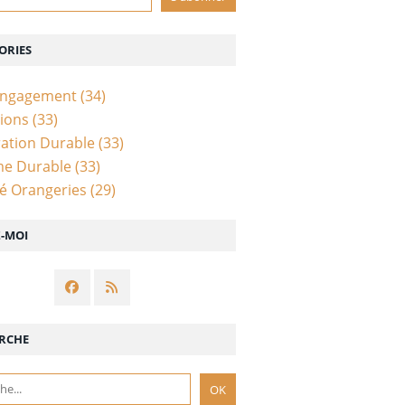
ORIES
Engagement
(34)
ions
(33)
ation Durable
(33)
me Durable
(33)
té Orangeries
(29)
Z-MOI
RCHE