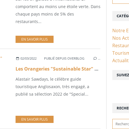
comportent au moins une étoile verte. Dans
chaque pays moins de 5% des
CATÉG
restaurants...
Notre 
Nos Act
EN SAVOIR PLUS
Restaur
Touris
02/03/2022
PUBLIÉ DEPUIS OVERBLOG
…
Actuali
Les Orangeries "Sustainable Star" parmi les 30 meilleures adresses durables d'Europe en 2022
SUIVE
Alastair Sawdays, le célèbre guide
touristique Anglosaxon, très engagé, a
publié sa sélection 2022 de "Special...
RECHE
EN SAVOIR PLUS