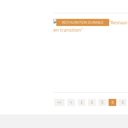
RESTAURATION DURABLE
<<
<
1
2
3
4
5