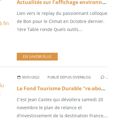
Actualités sur l'affichage environnemental de l'alimentation: Zoom sur l'appel à projet ADEME, premières conclusions, expérimentation prolongée jusqu'à fin 2022
Lien vers le replay du passionnant colloque
de Bon pour le Climat en Octobre dernier.
1ère Table ronde Quels outils...
EN SAVOIR PLUS
05/01/2022
PUBLIÉ DEPUIS OVERBLOG
…
Le Fond Tourisme Durable "re-abondé" pour 2022 dans le cadre du plan de relance France Destination
C'est Jean Castex qui dévoilera samedi 20
novembre le plan de relance et
d'investissement de la destination France,...