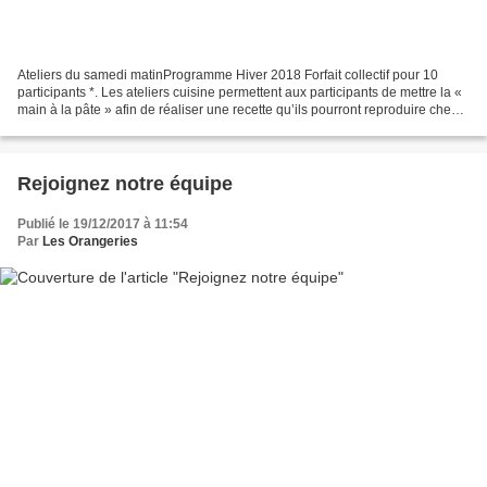
Ateliers du samedi matinProgramme Hiver 2018 Forfait collectif pour 10
participants *. Les ateliers cuisine permettent aux participants de mettre la «
main à la pâte » afin de réaliser une recette qu’ils pourront reproduire chez
eux. Au passage, ils découvrent...
Rejoignez notre équipe
Publié le 19/12/2017 à 11:54
Par
Les Orangeries