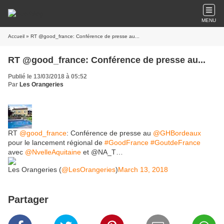
MENU
Accueil
» RT @good_france: Conférence de presse au...
RT @good_france: Conférence de presse au...
Publié le 13/03/2018 à 05:52
Par
Les Orangeries
RT
@good_france
: Conférence de presse au
@GHBordeaux
pour le lancement régional de
#GoodFrance
#GoutdeFrance
avec
@NvelleAquitaine
et @NA_T…
Les Orangeries (
@LesOrangeries
)
March 13, 2018
Partager