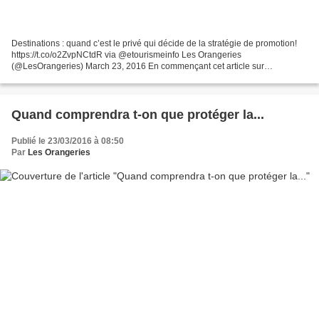
Destinations : quand c’est le privé qui décide de la stratégie de promotion!
https://t.co/o2ZvpNCtdR via @etourismeinfo Les Orangeries
(@LesOrangeries) March 23, 2016 En commençant cet article sur
l'investissement des plateformes privées dans la promotion...
Quand comprendra t-on que protéger la...
Publié le 23/03/2016 à 08:50
Par
Les Orangeries