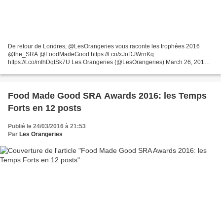
De retour de Londres, @LesOrangeries vous raconte les trophées 2016
@the_SRA @FoodMadeGood https://t.co/xJoDJWrnKq
https://t.co/mIhDqtSk7U Les Orangeries (@LesOrangeries) March 26, 2016
Plaisir de retrouver Londres et le SRA (Sustainable Restaurant
Association)...
Food Made Good SRA Awards 2016: les Temps
Forts en 12 posts
Publié le 24/03/2016 à 21:53
Par
Les Orangeries