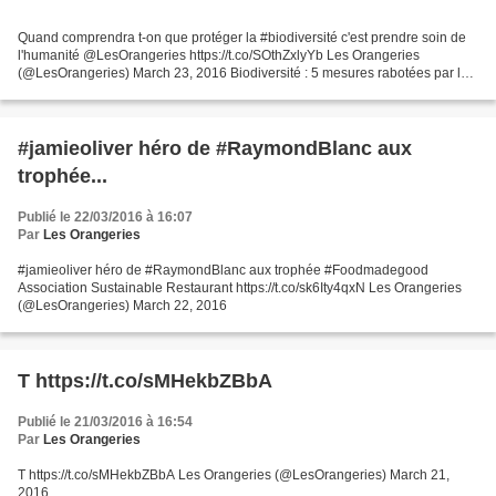
Quand comprendra t-on que protéger la #biodiversité c'est prendre soin de
l'humanité @LesOrangeries https://t.co/SOthZxlyYb Les Orangeries
(@LesOrangeries) March 23, 2016 Biodiversité : 5 mesures rabotées par les
#parlementaires sous la pression des #lobbies...
#jamieoliver héro de #RaymondBlanc aux
trophée...
Publié le 22/03/2016 à 16:07
Par
Les Orangeries
#jamieoliver héro de #RaymondBlanc aux trophée #Foodmadegood
Association Sustainable Restaurant https://t.co/sk6Ity4qxN Les Orangeries
(@LesOrangeries) March 22, 2016
T https://t.co/sMHekbZBbA
Publié le 21/03/2016 à 16:54
Par
Les Orangeries
T https://t.co/sMHekbZBbA Les Orangeries (@LesOrangeries) March 21,
2016