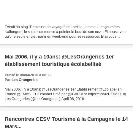
Extrait du blog "Dealeuse de voyage" de Laetitia Lemmou Les journées
s'allongent, le soleil commence à pointer le bout de son nez... Et nous avons
qu'une seule envie : partir en week-end pour se ressourcer. Et si vous
choisissez un éco-hôtel ? ... Réunir...
Mai 2006, il y a 10ans: @LesOrangeries 1er
établissement touristique écolabellisé
Publié le 08/04/2016 à 08:28
Par
Les Orangeries
Mai 2006, il y a 10ans: @LesOrangeries 1er Etablissement #Ecolabel en
France @EMAS_EUEcolabel filmé par @IGAPURA https://t.co/rcPZsM27Uq
Les Orangeries (@LesOrangeries) April 08, 2016
Rencontres CESV Tourisme à la Campagne le 14
Mars...