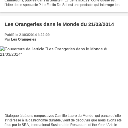
Clandestins, publiée dans la Boulite n°17 de la MJC21. Odile quelle est
l'idée de ce spectacle ? Le Festin De Soi est un spectacle qui interroge les
notions de désir, de plaisir,...
Les Orangeries dans le Monde du 21/03/2014
Publié le 21/03/2014 à 22:09
Par
Les Orangeries
Dialogue à bâtons rompus avec Camille Labro du Monde, qui parce qu'elle
s'intéresse à la gastronomie durable, vient de découvrir que nous avons été
élus par le SRA, International Sustainable Restaurant of the Year ! Article