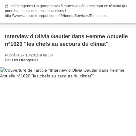
@LesOrangeries Un grand bravo à toutes vos équipes pour ce résultat qui
porte haut nos couleurs lussacoises !
http://www.lanouvellerepublique.fr/Vienne/Services/Toutes-les-
DMAs/n/Contenus/DMAs/2016/02/01/Guide-Michelin-2016-plus-que-deux-
restaurants-etoiles-pour-la-Vienne-2610564...
Interview d'Olivia Gautier dans Femme Actuelle
n°1620 "les chefs au secours du climat"
Publié le 27/10/2015 à 08:00
Par
Les Orangeries