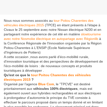
Nous nous sommes associés au
tour Poitou Charentes des
véhicules électriques 2015
(TPCE) en étant présents à l'étape à
Civaux le 25 septembre avec notre Nissan électrique N200 et en
partageant notre expérience de cet été en matière
slowtourisme
avec notre Nosmoke​ électrique en autopartage avec Régionlib​
à
la Conférence Régionale de l'Innovation organisée par la Région
Poitou-Charentes à L'ENSIP (Ecole Nationale Supérieure
d'Ingénieurs de Poitiers)
A cette occasion ,nous avons parlé d'éco-mobilité rurale,
d'innovation touristique et des perspectives de développement de
l'éco-mobilité de loisirs : de nouveaux concepts et produits
touristiques à développer .
Qu'est ce que le
tour Poitou Charentes des véhicules
électriques 2015
?
Organisé par l’agence
Blue Com
, le "TPCVE" est destiné
prioritairement aux
véhicules 100% électriques
, mais est
également ouvert aux hybrides rechargeables et aux électriques
à prolongateur d'autonomie.le principe du TVE consiste à
effectuer le parcours proposé dans un temps donné et en limitant
le plus possible les recharges. Le classement général est donc