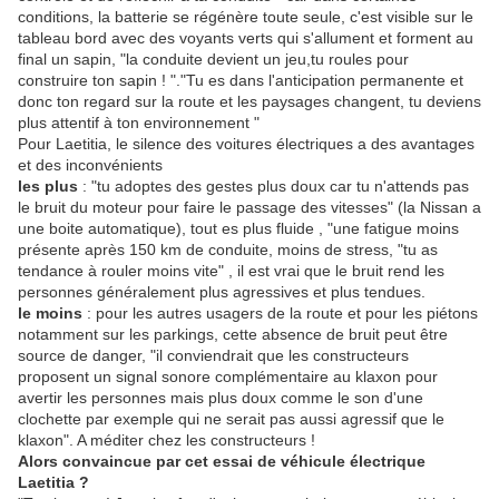
conditions, la batterie se régénère toute seule, c'est visible sur le
tableau bord avec des voyants verts qui s'allument et forment au
final un sapin, "la conduite devient un jeu,tu roules pour
construire ton sapin ! "."Tu es dans l'anticipation permanente et
donc ton regard sur la route et les paysages changent, tu deviens
plus attentif à ton environnement "
Pour Laetitia, le silence des voitures électriques a des avantages
et des inconvénients
les plus
: "tu adoptes des gestes plus doux car tu n'attends pas
le bruit du moteur pour faire le passage des vitesses" (la Nissan a
une boite automatique), tout es plus fluide , "une fatigue moins
présente après 150 km de conduite, moins de stress, "tu as
tendance à rouler moins vite" , il est vrai que le bruit rend les
personnes généralement plus agressives et plus tendues.
le moins
: pour les autres usagers de la route et pour les piétons
notamment sur les parkings, cette absence de bruit peut être
source de danger, "il conviendrait que les constructeurs
proposent un signal sonore complémentaire au klaxon pour
avertir les personnes mais plus doux comme le son d'une
clochette par exemple qui ne serait pas aussi agressif que le
klaxon". A méditer chez les constructeurs !
Alors convaincue par cet essai de véhicule électrique
Laetitia ?