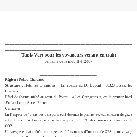
______________________________________
______________
_______________________
Tapis Vert pour les voyageurs venant en train
Semaine de la mobilité
2007
____________________________________________________
_______________________
Région :
Poitou-Charentes
Structure :
Hôtel les Orangeries
- 12, avenue du Dr
Dupont - 86320 Lussac les
Châteaux
Hôtel de charme
niché
au cœur du Poitou , « Les Orangeries », est le premier hôtel
Ecolabel européen en France.
Contexte:
En l’
espace de 40 ans, les transports sont devenus le premier secteur émetteur de gaz à
effet de serre en France, représentant aujourd’hui 35% des émissions nationales de
CO2.
Un voyage en train génère en moyenne 12 fois moins d'émission de GES qu'un voyage