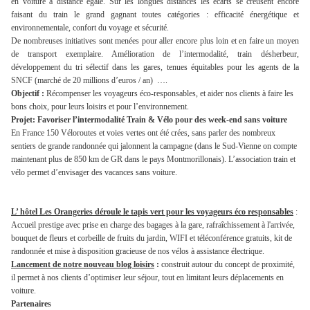
en voiture à distance égale. Sur les longues distances les écarts se creusent encore
faisant du train le grand gagnant toutes catégories : efficacité énergétique et
environnementale, confort du voyage et sécurité.
De nombreuses initiatives sont menées pour aller encore plus loin et en faire un moyen
de transport exemplaire. Amélioration de l’intermodalité, train désherbeur,
développement du tri sélectif dans les gares, tenues équitables pour les agents de la
SNCF (marché de 20 millions d’euros / an)
….
Objectif :
Récompenser les voyageurs éco-responsables, et aider nos clients à faire les
bons choix, pour leurs loisirs et pour l’environnement.
Projet: Favoriser l’intermodalité Train & Vélo pour des week-end sans voiture
En France 150 Véloroutes et voies vertes ont été crées, sans parler des nombreux
sentiers de grande randonnée qui jalonnent la campagne (dans le Sud-Vienne on compte
maintenant plus de
850 km de GR dans le pays Montmorillonais). L’association train et
vélo permet d’envisager des vacances sans voiture.
L’
hôtel Les Orangeries déroule le tapis vert pour les voyageurs éco responsables
:
Accueil prestige avec prise en charge des bagages à la gare, rafraîchissement à l'arrivée,
bouquet de fleurs et corbeille de fruits du jardin, WIFI et téléconférence gratuits, kit de
randonnée et mise à disposition gracieuse de nos vélos à assistance électrique.
Lancement de notre nouveau blog loisirs
:
construit autour du concept de proximité,
il permet à nos clients d’optimiser leur séjour, tout en limitant leurs déplacements en
voiture.
Partenaires