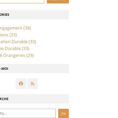
ORIES
Engagement
(34)
ions
(33)
ation Durable
(33)
me Durable
(33)
té Orangeries
(29)
Z-MOI
RCHE