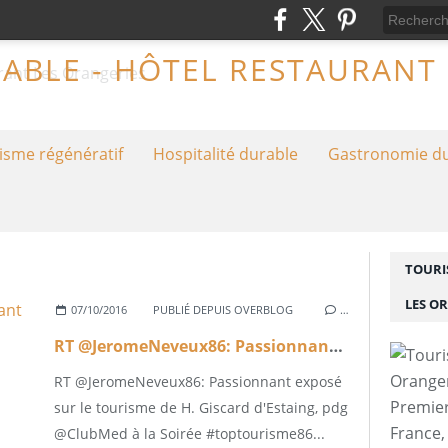
isme régénératif
Hospitalité durable
Gastronomie d
TOURI
LES O
07/10/2016
PUBLIÉ DEPUIS OVERBLOG
…
RT @JeromeNeveux86: Passionnant exposé sur le...
RT @JeromeNeveux86: Passionnant exposé
Premier
sur le tourisme de H. Giscard d'Estaing, pdg
France,
@ClubMed à la Soirée #toptourisme86...