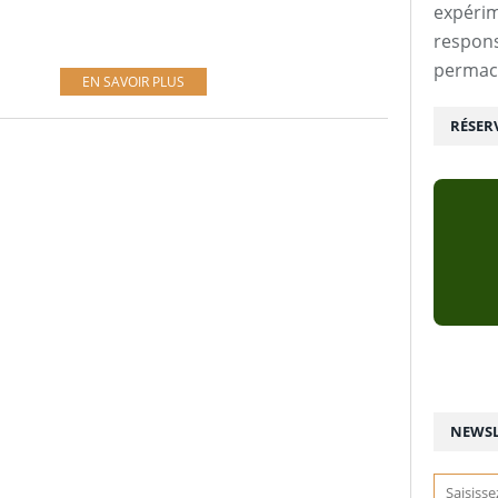
expérim
respons
permac
EN SAVOIR PLUS
RÉSER
NEWSL