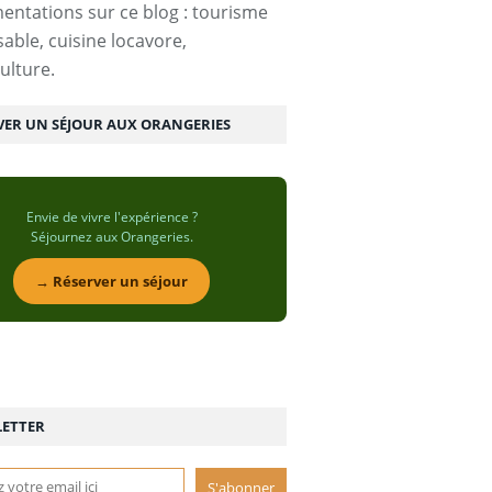
entations sur ce blog : tourisme
able, cuisine locavore,
ulture.
VER UN SÉJOUR AUX ORANGERIES
Envie de vivre l'expérience ?
Séjournez aux Orangeries.
→ Réserver un séjour
ETTER