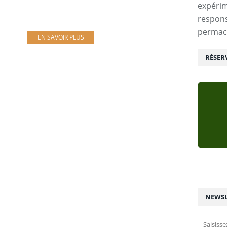
expérim
respons
permac
EN SAVOIR PLUS
RÉSER
NEWSL