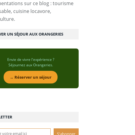
entations sur ce blog : tourisme
able, cuisine locavore,
ulture.
VER UN SÉJOUR AUX ORANGERIES
Envie de vivre l'expérience ?
Séjournez aux Orangeries.
→ Réserver un séjour
ETTER