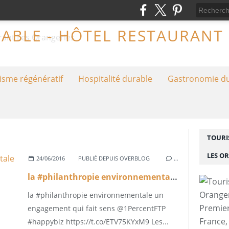
isme régénératif
Hospitalité durable
Gastronomie d
TOURI
LES O
24/06/2016
PUBLIÉ DEPUIS OVERBLOG
…
la #philanthropie environnementale un engagement...
la #philanthropie environnementale un
Premier
engagement qui fait sens @1PercentFTP
France,
#happybiz https://t.co/ETV75KYxM9 Les...