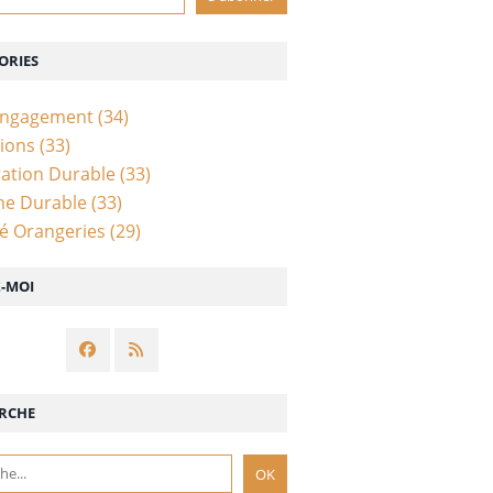
ORIES
Engagement
(34)
ions
(33)
ation Durable
(33)
me Durable
(33)
té Orangeries
(29)
Z-MOI
RCHE