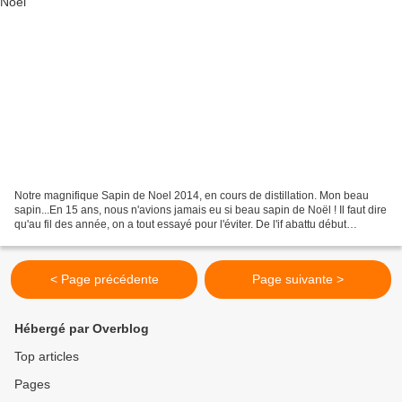
Notre magnifique Sapin de Noel 2014, en cours de distillation. Mon beau
sapin...En 15 ans, nous n'avions jamais eu si beau sapin de Noël ! Il faut dire
qu'au fil des année, on a tout essayé pour l'éviter. De l'if abattu début
Décembre pour faire office...
< Page précédente
Page suivante >
Hébergé par Overblog
Top articles
Pages