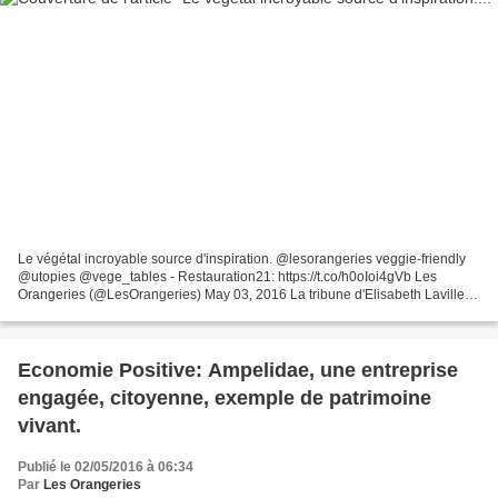
Le végétal incroyable source d'inspiration. @lesorangeries veggie-friendly
@utopies @vege_tables - Restauration21: https://t.co/h0oIoi4gVb Les
Orangeries (@LesOrangeries) May 03, 2016 La tribune d'Elisabeth Laville ,
fondatrice d'Utopies (premier cabinet...
Economie Positive: Ampelidae, une entreprise
engagée, citoyenne, exemple de patrimoine
vivant.
Publié le 02/05/2016 à 06:34
Par
Les Orangeries