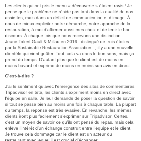
Les clients qui ont pris le menu « découverte » étaient ravis ! Je
pense que le problème ne réside pas tant dans la qualité de nos
assiettes, mais dans un déficit de communication et d’image. À
nous de mieux expliciter notre démarche, notre approche de la
restauration, à moi d’affirmer aussi mes choix et de tenir le bon
discours. À chaque fois que nous recevons une distinction –
Jeune Talent Gault & Millau en 2016 ; distingué de trois étoiles
par la Sustainable Restauration Association –, il y a une nouvelle
clientèle qui vient goûter. Tout cela va dans le bon sens, mais ça
prend du temps. D’autant plus que le client est de moins en
moins bavard et exprime de moins en moins son avis en direct.
C’est-à-dire ?
J’ai le sentiment qu’avec l’émergence des sites de commentaires,
Tripadvisor en tête, les clients s’expriment moins en direct avec
l’équipe en salle. Je leur demande de poser la question de savoir
si tout se passe bien au moins une fois à chaque table. La plupart
du temps, la réponse est très évasive. En revanche, les mêmes
clients iront plus facilement s’exprimer sur Tripadvisor. Certes,
c’est un moyen de savoir ce qu’ils ont pensé du repas, mais cela
enlève l’intérêt d’un échange construit entre l’équipe et le client.
Je trouve cela dommage car le client est un acteur du
restaurant avec lequel il est crucial d’échanger.